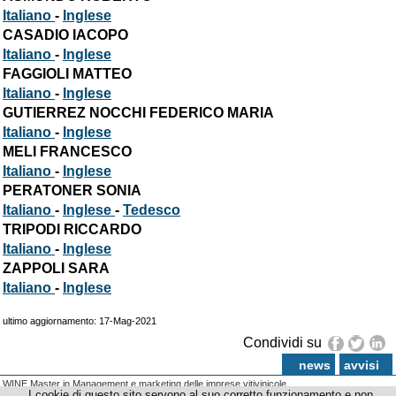
Italiano
-
Inglese
CASADIO IACOPO
Italiano
-
Inglese
FAGGIOLI MATTEO
Italiano
-
Inglese
GUTIERREZ NOCCHI FEDERICO MARIA
Italiano
-
Inglese
MELI FRANCESCO
Italiano
-
Inglese
PERATONER SONIA
Italiano
-
Inglese
-
Tedesco
TRIPODI RICCARDO
Italiano
-
Inglese
ZAPPOLI SARA
Italiano
-
Inglese
ultimo aggiornamento: 17-Mag-2021
Condividi su
news
avvisi
WINE Master in Management e marketing delle imprese vitivinicole
I cookie di questo sito servono al suo corretto funzionamento e non
© Copyright 2012-2026 Università degli Studi di Firenze - p.iva | cod.fiscale 01279680480